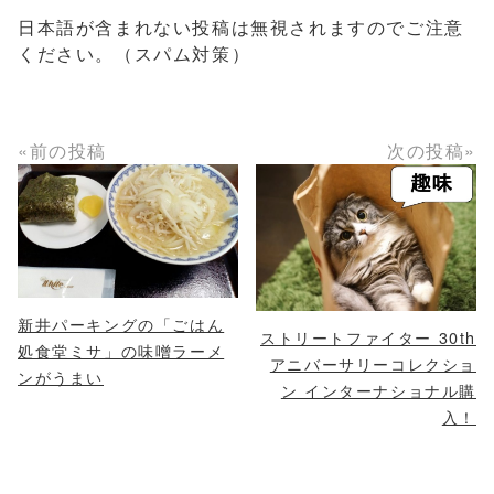
日本語が含まれない投稿は無視されますのでご注意
ください。（スパム対策）
«前の投稿
次の投稿»
新井パーキングの「ごはん
ストリートファイター 30th
処食堂ミサ」の味噌ラーメ
アニバーサリーコレクショ
ンがうまい
ン インターナショナル購
入！