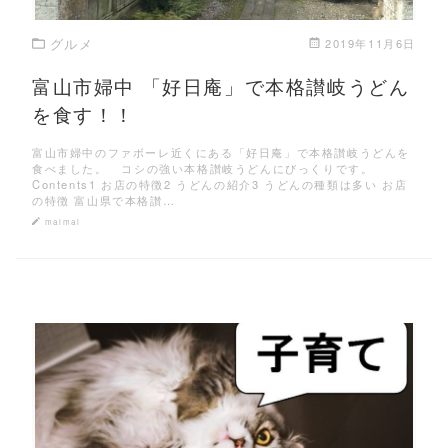
グルメ
2019年11月6日
富山市婦中 「好日庵」で本格讃岐うどん
を食す！！
富山市婦中のファボーレ近くにある「好日庵」で本格讃岐うどんを
食べました。 コシの強い本格讃岐うどんにびっくりです。
Contents1 お店の特徴2 うどんの紹介3 うどんの種類は多い お店
の特徴 富山県で本格讃…
maimai
この記事を読む