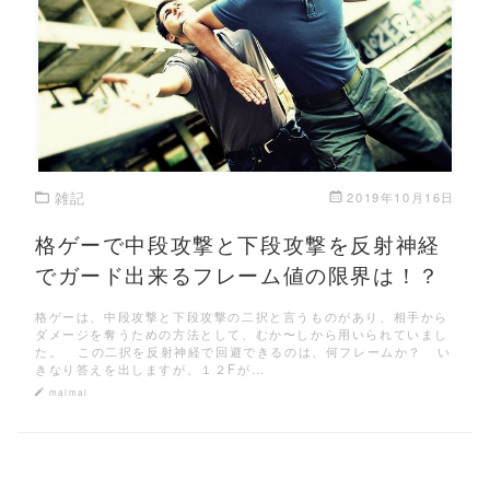
この記事を読む
雑記
2019年10月16日
格ゲーで中段攻撃と下段攻撃を反射神経
でガード出来るフレーム値の限界は！？
格ゲーは、中段攻撃と下段攻撃の二択と言うものがあり、相手から
ダメージを奪うための方法として、むか〜しから用いられていまし
た。 この二択を反射神経で回避できるのは、何フレームか？ い
きなり答えを出しますが、１２Fが…
maimai