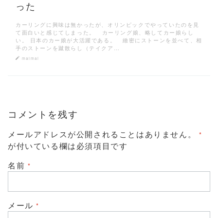
った
カーリングに興味は無かったが、オリンピックでやっていたのを見
て面白いと感じてしまった。 カーリング娘、略してカー娘らし
い。 日本のカー娘が大活躍である。 緻密にストーンを並べて、相
手のストーンを蹴散らし（テイクア…
maimai
コメントを残す
メールアドレスが公開されることはありません。
*
が付いている欄は必須項目です
名前
*
メール
*